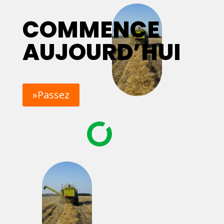
COMMENCE
AUJOURD’HUI
»Passez